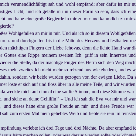
ch verunendlichfältigt sah und wohl empfand; aber dafür ist mir n
stiges Licht, und ich gefalle mir in dieser Form so sehr, dass ich ei
iebt und habe eine große Begierde in mir zu mir und kann dich zu mir z
gierde!‘
roßes Wohlgefallen an mir in mir. Und als ich so in diesem Wohlgefallen 
urch- und durchgreifen bis in die Mitte des Herzens und festhalten me
ld den mächtigen Fingern der Liebe Jehovas, denn die lichte Hand war
r Gottes eine Rippe meinem zweiten Ich, griff in sein Innerstes u
ieder die Stelle, da der mächtige Finger des Herrn sich den Weg mac
ses mein zweites Ich nicht mehr so reizend aus wie ehedem, und es w
dahin, sondern wir beide wurden gezogen von der ewigen Liebe. Da sa
 löste er sich auf und floss über in alle meine Teile, und wir wurden 
, da weckte mich auf einmal eine sanfte Stimme, und diese Stimme war
 und siehe an deine Gehilfin!‘ – Und ich sah die Eva vor mir und war
, und dieses hatte eine große Freude an mir, und diese Freude war di
ah zum ersten Mal mein geliebtes Weib und liebte sie rein im reinste
 Empfindung verlebte ich drei Tage und drei Nächte. Da aber empfand ic
 daraus hätte machen sollen, oder was daraus werden sollte oder könnte!