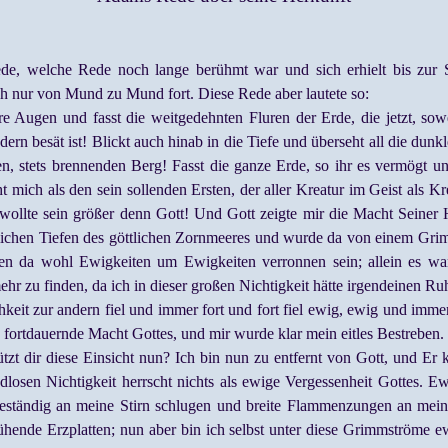
e, welche Rede noch lange berühmt war und sich erhielt bis zur S
ich nur von Mund zu Mund fort. Diese Rede aber lautete so:
 Augen und fasst die weitgedehnten Fluren der Erde, die jetzt, sowe
ern besät ist! Blickt auch hinab in die Tiefe und überseht all die dunk
, stets brennenden Berg! Fasst die ganze Erde, so ihr es vermögt u
eht mich als den sein sollenden Ersten, der aller Kreatur im Geist als 
ollte sein größer denn Gott! Und Gott zeigte mir die Macht Seiner 
ichen Tiefen des göttlichen Zornmeeres und wurde da von einem Gri
ten da wohl Ewigkeiten um Ewigkeiten verronnen sein; allein es wa
hr zu finden, da ich in dieser großen Nichtigkeit hätte irgendeinen R
hkeit zur andern fiel und immer fort und fort fiel ewig, ewig und imme
fortdauernde Macht Gottes, und mir wurde klar mein eitles Bestreben.
tzt dir diese Einsicht nun? Ich bin nun zu entfernt von Gott, und E
dlosen Nichtigkeit herrscht nichts als ewige Vergessenheit Gottes. 
eständig an meine Stirn schlugen und breite Flammenzungen an mei
hende Erzplatten; nun aber bin ich selbst unter diese Grimmströme e