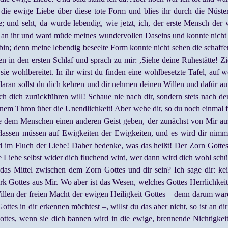
 die ewige Liebe über diese tote Form und blies ihr durch die Nüst
; und seht, da wurde lebendig, wie jetzt, ich, der erste Mensch der
 an ihr und ward müde meines wundervollen Daseins und konnte nicht
; denn meine lebendig beseelte Form konnte nicht sehen die schaffen
 in den ersten Schlaf und sprach zu mir: ,Siehe deine Ruhestätte! Zi
ie wohlbereitet. In ihr wirst du finden eine wohlbesetzte Tafel, auf w
daran sollst du dich kehren und dir nehmen deinen Willen und dafür a
ch dich zurückführen will! Schaue nie nach dir, sondern stets nach der
nem Thron über die Unendlichkeit! Aber wehe dir, so du noch einmal fäl
 dem Menschen einen anderen Geist geben, der zunächst von Mir aus
lassen müssen auf Ewigkeiten der Ewigkeiten, und es wird dir nimme
 im Fluch der Liebe! Daher bedenke, was das heißt! Der Zorn Gotte
 die Liebe selbst wider dich fluchend wird, wer dann wird dich wohl s
das Mittel zwischen dem Zorn Gottes und dir sein? Ich sage dir: kei
k Gottes aus Mir. Wo aber ist das Wesen, welches Gottes Herrlichke
len der freien Macht der ewigen Heiligkeit Gottes – denn darum ward 
tes in dir erkennen möchtest –, willst du das aber nicht, so ist an dir
ttes, wenn sie dich bannen wird in die ewige, brennende Nichtigkeit