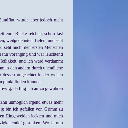
ündflut, wurde aber jedoch nicht
it eure Blicke reichen, schon fast
len, weitgedehnten Tiefen, und seht
nd seht mich, den ersten Menschen
Kreatur voranging und war leuchtend
Heiligkeit, und ich ward verdammt
mm in den andern durch unendliche
r dessen ungeachtet in der weiten
uhepunkt finden können.
r ewig, da fing ich an zu gewahren
r kann unmöglich irgend etwas mehr
Ewig bin ich gefallen von Grimm zu
nen Eingeweiden leckten und mich
wigkeitentief gesunken. Wo ist nun