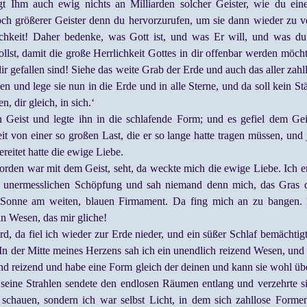
egt Ihm auch ewig nichts an Milliarden solcher Geister, wie du ein
och größerer Geister denn du hervorzurufen, um sie dann wieder zu ve
ichkeit! Daher bedenke, was Gott ist, und was Er will, und was du
ollst, damit die große Herrlichkeit Gottes in dir offenbar werden möchte
ir gefallen sind! Siehe das weite Grab der Erde und auch das aller zah
nen und lege sie nun in die Erde und in alle Sterne, und da soll kein 
, dir gleich, in sich.‘
Geist und legte ihn in die schlafende Form; und es gefiel dem Geis
 von einer so großen Last, die er so lange hatte tragen müssen, und j
eitet hatte die ewige Liebe.
worden war mit dem Geist, seht, da weckte mich die ewige Liebe. Ich er
 unermesslichen Schöpfung und sah niemand denn mich, das Gras d
onne am weiten, blauen Firmament. Da fing mich an zu bangen. Ich
in Wesen, das mir gliche!
, da fiel ich wieder zur Erde nieder, und ein süßer Schlaf bemächtigt
 In der Mitte meines Herzens sah ich ein unendlich reizend Wesen, und 
und reizend und habe eine Form gleich der deinen und kann sie wohl ü
a seine Strahlen sendete den endlosen Räumen entlang und verzehrte si
schauen, sondern ich war selbst Licht, in dem sich zahllose Formen