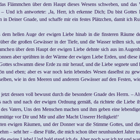
l das Flämmchen über dem Haupt dieses Wesens schweben, und das W
‘ – Und ich antwortete: ,Ja, Herr, ich erkenne Dich; Du bist Gottes 
n in Deiner Gnade, und schaffe mir ein festes Plätzchen, damit ich R
aus dem hellen Auge der ewigen Liebe hinab in die finsteren Räume 
ber die großen Gewässer in der Tiefe, und die Wasser teilten sich, 
mchen über dem Haupt der ewigen Liebe dehnte sich aus im Augenbl
Sonnen aber sprühten in der Wärme der ewigen Liebe Erden, und diese 
 Gottes schwamm diese Erde zu mir herauf, und die Liebe segnete und h
hön und eben; aber es war noch kein lebendes Wesen daselbst zu gewah
selben, wie in den Meeren und anderem Gewässer auf den Festen, wie 
r jetzt dessen voll bewusst durch die besondere Gnade des Herrn. – Al
s nach und nach der ewigen Ordnung gemäß, da richtete die Liebe i
e des Vaters, Uns den Menschen machen und ihm geben eine lebendige S
mütige vor Dir und Mir und aller Macht Unserer Heiligkeit!‘
llten ewigen Räumen, und der Donner war die Stimme Gottes, und die
Lehm – seht her – diese Füße, die mich schon über neunhundert Jahre tr
h die ewige Liebe! Und bald stand ich da. Aber noch war ich tot und