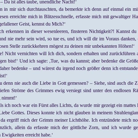
– Da ist alles taube, unendliche Nacht!‘
n in mir sich durchtauschten, da bemerkte ich denn auf einmal ein m
 erreichte mich in Blitzesschnelle, erfasste mich mit gewaltiger Ha
gefallener Geist, kennst du Mich?‘
ich erkennen in dieser wesenleeren, finsteren Nichtigkeit?! Kannst 
t und nie mehr sein wird, so tue es, und ich will dir im Voraus danken
losen Stelle zurückkehren mögest zu deinen mir unbekannten Höhen!‘
e! Nicht vernichten will Ich dich, sondern erhalten und zurückführe
gen bist!‘ Und ich sagte: ,Tue, was du kannst; aber bedenke die Grö
daher bedenke – und wärest du irgend noch größer denn ich entstande
st!‘
 denn nie auch die Liebe in Gott gemessen? – Siehe, sind auch die Zo
tiefen Ströme des Grimmes ewig versiegt sind unter den endlosen Rä
g nimmt!‘
als ich noch war ein Fürst alles Lichts, da wurde mir gezeigt ein mattes
Liebe Gottes. Dieses konnte ich nicht glauben in meinem Strahlengla
da ergriff mich der Grimm meiner Lichthöhe. Ich entzündete mich no
ich, allein da erfasste mich der göttliche Zorn, und ich wurde ges
h Ewigkeiten erreicht habe.‘