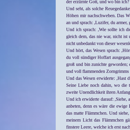
der erzürnte Gott, und wo bin ich? 
Und seht, als solche Reuegedanke
Höhen mir nachschweben. Das Wesen
an und sprach: ,Luzifer, du armer, 
Und ich sprach: ,Wie sollte ich d
gleich dem, das nie war, nicht is
nicht unbedankt von dieser wesen
Und hört, das Wesen sprach: ,Hör
du voll sündiger Hoffart ausgegan
groß und bin zunichte geworden; 
und voll flammenden Zorngrimms i
Und das Wesen erwiderte: ,Hast du
Seine Liebe noch dahin, wo die 
zweite Unendlichkeit ihren Anfan
Und ich erwiderte darauf: ,Siehe, 
anbeten, denn es wäre die ewige 
das matte Flämmchen. Und siehe, 
meinem Licht das Flämmchen gänzl
finstere Leere, welche ich erst nac