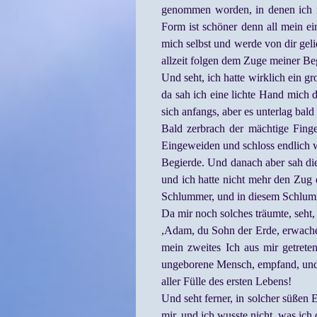
genommen worden, in denen ich mi
Form ist schöner denn all mein ein
mich selbst und werde von dir gel
allzeit folgen dem Zuge meiner Be
Und seht, ich hatte wirklich ein g
da sah ich eine lichte Hand mich d
sich anfangs, aber es unterlag ba
Bald zerbrach der mächtige Finge
Eingeweiden und schloss endlich w
Begierde. Und danach aber sah die
und ich hatte nicht mehr den Zug 
Schlummer, und in diesem Schlummer
Da mir noch solches träumte, seht
,Adam, du Sohn der Erde, erwache,
mein zweites Ich aus mir getreten
ungeborene Mensch, empfand, und s
aller Fülle des ersten Lebens!
Und seht ferner, in solcher süßen
mir, und ich wusste nicht, was ich