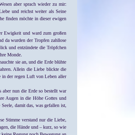
esen aber sprach wieder zu mir:
Liebe und reichst weiter als Seine
uhe finden möchte in dieser ewigen
der Ewigkeit und ward zum großen
und da wurden der Tropfen zahllose
ick und entzündete die Tröpfchen
ihre Monde.
auchte sie an, und die Erde blühte
ren. Allein die Liebe blickte die
in der regen Luft von Leben aller
s aber nun die Erde so bestellt war
hre Augen in die Höhe Gottes und
eele, damit das, was gefallen ist,
se Stimme verstand nur die Liebe,
agen, die Hände und – kurz, so wie
 war keine Regung noch Bewegung an