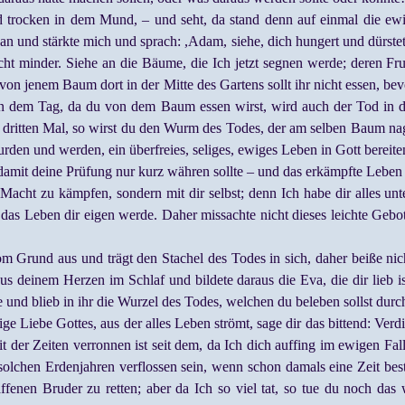
trocken in dem Mund, – und seht, da stand denn auf einmal die ewig
 an und stärkte mich und sprach: ,Adam, siehe, dich hungert und dürste
icht minder. Siehe an die Bäume, die Ich jetzt segnen werde; deren Fr
 von jenem Baum dort in der Mitte des Gartens sollt ihr nicht essen, 
 dem Tag, da du von dem Baum essen wirst, wird auch der Tod in dic
m dritten Mal, so wirst du den Wurm des Todes, der am selben Baum nag
wurden und werden, ein überfreies, seliges, ewiges Leben in Gott bereite
 damit deine Prüfung nur kurz währen sollte – und das erkämpfte Leben
Macht zu kämpfen, sondern mit dir selbst; denn Ich habe dir alles unt
 das Leben dir eigen werde. Daher missachte nicht dieses leichte Gebot
m Grund aus und trägt den Stachel des Todes in sich, daher beiße ni
 deinem Herzen im Schlaf und bildete daraus die Eva, die dir lieb ist
e und blieb in ihr die Wurzel des Todes, welchen du beleben sollst du
ige Liebe Gottes, aus der alles Leben strömt, sage dir das bittend: Verd
it der Zeiten verronnen ist seit dem, da Ich dich auffing im ewigen F
olchen Erdenjahren verflossen sein, wenn schon damals eine Zeit best
affenen Bruder zu retten; aber da Ich so viel tat, so tue du noch da