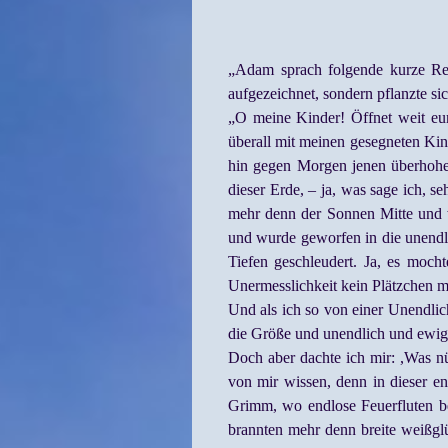
„Adam sprach folgende kurze Red
aufgezeichnet, sondern pflanzte s
„O meine Kinder! Öffnet weit eure
überall mit meinen gesegneten Kind
hin gegen Morgen jenen überhohen
dieser Erde, – ja, was sage ich, s
mehr denn der Sonnen Mitte und w
und wurde geworfen in die unendl
Tiefen geschleudert. Ja, es moch
Unermesslichkeit kein Plätzchen me
Und als ich so von einer Unendlic
die Größe und unendlich und ewig 
Doch aber dachte ich mir: ,Was nü
von mir wissen, denn in dieser en
Grimm, wo endlose Feuerfluten b
brannten mehr denn breite weißglü