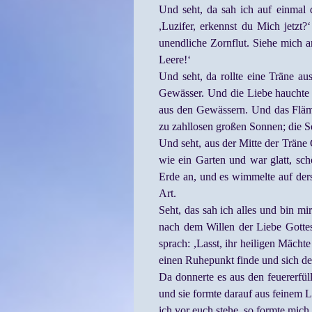
Und seht, da sah ich auf einma
,Luzifer, erkennst du Mich jetzt?
unendliche Zornflut. Siehe mich a
Leere!‘
Und seht, da rollte eine Träne 
Gewässer. Und die Liebe hauchte ü
aus den Gewässern. Und das Fläm
zu zahllosen großen Sonnen; die 
Und seht, aus der Mitte der Träne
wie ein Garten und war glatt, sc
Erde an, und es wimmelte auf der
Art.
Seht, das sah ich alles und bin mi
nach dem Willen der Liebe Gotte
sprach:
,Lasst, ihr heiligen Mächt
einen Ruhepunkt finde und sich de
Da donnerte es aus den feuererfü
und sie formte darauf aus feinem 
ich vor euch stehe, so formte mic