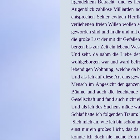
irgendeinem Betracht, und es li
Augenblick zahllose Milliarden n
entsprechen Seiner ewigen Herrl
verliehenen freien Willen wollen s
geworden sind und in dir und mit d
die große Last der mit dir Gefalle
bergen bis zur Zeit ein lebend Wesen
Und seht, da nahm die Liebe den 
wohlgeborgen war und ward befreit
lebendigen Wohnung, welche da ber
Und als ich auf diese Art eins ge
Mensch im Angesicht der ganzen
Bäume und auch die leuchtende S
Gesellschaft und fand auch nicht e
Und als ich des Suchens müde ward
Schlaf hatte ich folgenden Traum:
,Sieh mich an, wie ich bin schön 
einst nur ein großes Licht, das d
konnte ich doch nie meine Form 