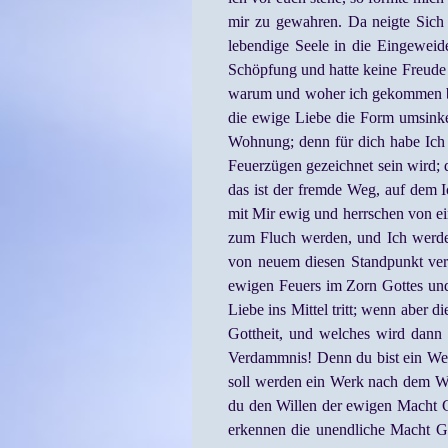
mir zu gewahren. Da neigte Sich
lebendige Seele in die Eingeweide
Schöpfung und hatte keine Freude
warum und woher ich gekommen bin
die ewige Liebe die Form umsinken
Wohnung; denn für dich habe Ich s
Feuerzügen gezeichnet sein wird; 
das ist der fremde Weg, auf dem I
mit Mir ewig und herrschen von ei
zum Fluch werden, und Ich werde
von neuem diesen Standpunkt ver
ewigen Feuers im Zorn Gottes und
Liebe ins Mittel tritt; wenn aber
Gottheit, und welches wird dann 
Verdammnis! Denn du bist ein Wer
soll werden ein Werk nach dem Wil
du den Willen der ewigen Macht Got
erkennen die unendliche Macht Go