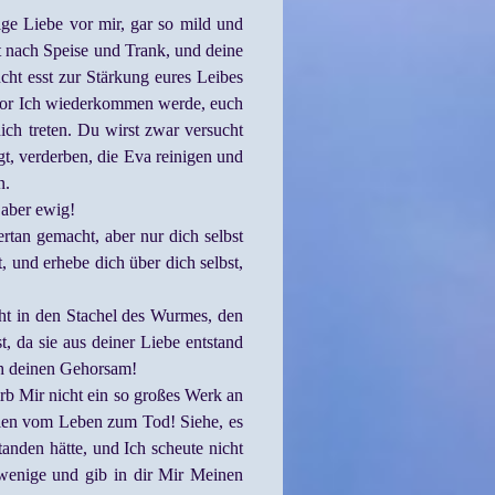
e Liebe vor mir, gar so mild und
t nach Speise und Trank, und deine
ucht esst zur Stärkung eures Leibes
bevor Ich wiederkommen werde, euch
h treten. Du wirst zwar versucht
t, verderben, die Eva reinigen und
n.
 aber ewig!
ertan gemacht, aber nur dich selbst
, und erhebe dich über dich selbst,
cht in den Stachel des Wurmes, den
, da sie aus deiner Liebe entstand
rch deinen Gehorsam!
irb Mir nicht ein so großes Werk an
allen vom Leben zum Tod! Siehe, es
anden hätte, und Ich scheute nicht
s wenige und gib in dir Mir Meinen